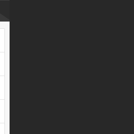
*
*
*